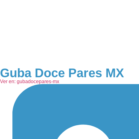
Guba Doce Pares MX
Ver en: gubadocepares-mx