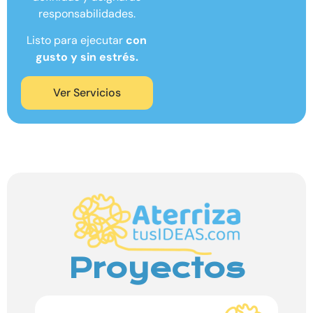
responsabilidades.
Listo para ejecutar
con
gusto y sin estrés.
Ver Servicios
Proyectos