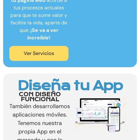
tu página web
acorde a
tus procesos actuales
para que te sume valor y
facilite la vida
, aparte de
que:
¡Se va a ver
increíble!
Ver Servicios
Diseña tu App
CON DISEÑO
FUNCIONAL
También desarrollamos
aplicaciones móviles.
Tenemos nuestra
propia App en el
mercado y con la