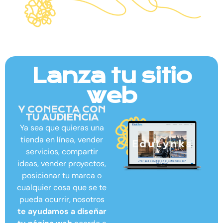
Lanza tu sitio
web
Y CONECTA CON
TU AUDIENCIA
Ya sea que quieras una
tienda en línea, vender
servicios, compartir
ideas, vender proyectos,
posicionar tu marca o
cualquier cosa que se te
pueda ocurrir, nosotros
te ayudamos a diseñar